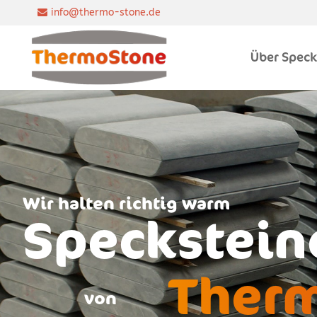
info@thermo-stone.de
Der Eintrag "offcanvas-col1"
Der Eintrag "offcanvas-co
existiert leider nicht.
existiert leider nicht.
Über Speck
W
i
r
h
a
l
t
e
n
r
i
c
h
t
i
g
w
a
r
m
Speckstein
Ther
von